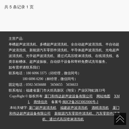
共 5 条记录 1 页
主营产品:
单槽超声波清洗机、多槽超声波清洗机、全自动超声波清洗线、半自动超
声波清洗线、新能源汽车零部件清洗机、半导体超声波清洗机、光电超声
波清洗机、光学超声波清洗机、通过式高压喷淋清洗线、在线清洗线、各
类非标槽体、超声波振板、自动烘干设备和寄样免费试洗等服务。
如有需求请联系我们
联系电话：180 6096 3375（邱经理，微信同号）
180 6096 6290（林经理，微信同号）
固定电话：0592-5656688 5656655 5656633
联系地址：福建省厦门市火炬高新区（翔安）产业区翔虹路33号
CopyRight © 版权所有:
厦门和伟达超声波设备有限公司
网站地图
XM
L
商情信息
备案号:
闽ICP备2023002006号-1
本站关键字:
厦门超声波清洗机
福建超声波清洗机
酒精清洗机
厦门
和伟达超声波设备有限公司
新能源汽车零部件清洗机、汽车零部件清洗
机、通过式高压喷淋清洗机