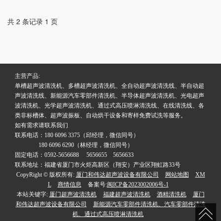
晶圆刻蚀机福建厦门湿法刻蚀
晶圆刻蚀机福建厦门湿法刻蚀
共 2 条记录 1 页
耐强酸碱
耐强酸碱
主营产品:
单槽超声波清洗机、多槽超声波清洗机、全自动超声波清洗线、半自动超
声波清洗线、新能源汽车零部件清洗机、半导体超声波清洗机、光电超声
波清洗机、光学超声波清洗机、通过式高压喷淋清洗线、在线清洗线、各
类非标槽体、超声波振板、自动烘干设备和寄样免费试洗等服务。
如有需求请联系我们
联系电话：180 6096 3375（邱经理，微信同号）
180 6096 6290（林经理，微信同号）
固定电话：0592-5656688 5656655 5656633
联系地址：福建省厦门市火炬高新区（翔安）产业区翔虹路33号
CopyRight © 版权所有:
厦门和伟达超声波设备有限公司
网站地图
XM
L
商情信息
备案号:
闽ICP备2023002006号-1
本站关键字:
厦门超声波清洗机
福建超声波清洗机
酒精清洗机
厦门
和伟达超声波设备有限公司
新能源汽车零部件清洗机、汽车零部件清洗
机、通过式高压喷淋清洗机