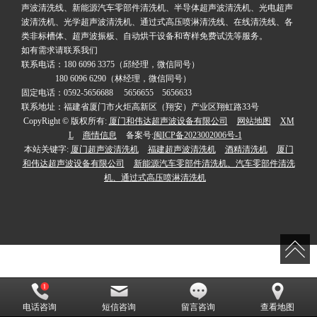
声波清洗线、新能源汽车零部件清洗机、半导体超声波清洗机、光电超声
波清洗机、光学超声波清洗机、通过式高压喷淋清洗线、在线清洗线、各
类非标槽体、超声波振板、自动烘干设备和寄样免费试洗等服务。
如有需求请联系我们
联系电话：180 6096 3375（邱经理，微信同号）
180 6096 6290（林经理，微信同号）
固定电话：0592-5656688 5656655 5656633
联系地址：福建省厦门市火炬高新区（翔安）产业区翔虹路33号
CopyRight © 版权所有:
厦门和伟达超声波设备有限公司
网站地图
XM
L
商情信息
备案号:
闽ICP备2023002006号-1
本站关键字:
厦门超声波清洗机
福建超声波清洗机
酒精清洗机
厦门
和伟达超声波设备有限公司
新能源汽车零部件清洗机、汽车零部件清洗
机、通过式高压喷淋清洗机
电话咨询
短信咨询
留言咨询
查看地图