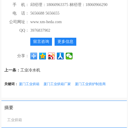
手 机：
邱经理：18060963375 林经理：18060966290
电 话：
5656688 5656655
公司网址：
www.xm-heda.com
QQ：
3976837902
留言咨询
更多信息
分享：
上一条：
工业冷水机
关键词：
厦门工业烘箱
厦门工业烘箱厂家
厦门工业烘炉制造商
摘要
工业烘箱