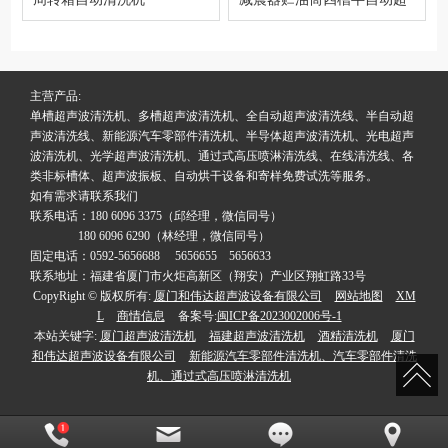
声波清洗机
主营产品:
单槽超声波清洗机、多槽超声波清洗机、全自动超声波清洗线、半自动超
声波清洗线、新能源汽车零部件清洗机、半导体超声波清洗机、光电超声
波清洗机、光学超声波清洗机、通过式高压喷淋清洗线、在线清洗线、各
类非标槽体、超声波振板、自动烘干设备和寄样免费试洗等服务。
如有需求请联系我们
联系电话：180 6096 3375（邱经理，微信同号）
180 6096 6290（林经理，微信同号）
固定电话：0592-5656688 5656655 5656633
联系地址：福建省厦门市火炬高新区（翔安）产业区翔虹路33号
CopyRight © 版权所有:
厦门和伟达超声波设备有限公司
网站地图
XM
L
商情信息
备案号:
闽ICP备2023002006号-1
本站关键字:
厦门超声波清洗机
福建超声波清洗机
酒精清洗机
厦门
和伟达超声波设备有限公司
新能源汽车零部件清洗机、汽车零部件清洗
机、通过式高压喷淋清洗机