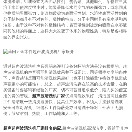
体洗涤剂，组成模式为表面活性剂、赘合剂、其他助剂。某物质当其
溶于水即使浓度很小时，能显著降低水同空气的表面张力，或水同其
他物质的界面张力，则该物质称为表面活性剂。水溶性表面活性剂的
分子结构都具有不对称的、极性的特点。分子中同时具有亲水基和亲
油基，由于这种不对称的极性结构，表面活性剂被定向吸附在水溶液
同其他相的界面上，这样大大改变了体系的物理性质，特别是各相界
面的界面张力。
通过超声波清洗机声音强弱来评判设备好坏的方法是没有根据的。超
声波清洗机的声音强弱和清洗效果并不成正比，同等频率功率的条件
下，声音越轻反而可能清洗效果越好（也不排除能量转换效率低造成
声强更小的可能性）。总之，超声波清洗存在较高的技术含量，在购
买设备时要咨询有经验的厂家，切不可盲目追求低价，陷入买的便宜
用的贵的窘境。
超声波清洗机厂家
优点清洗效果好，清洁度高且全部
工件清洁度一致清洗速度快，提高生产效率，不须人手接触清洗液，
安全可靠对深孔、细缝和工件隐蔽处亦可清洗干净对工件表面无损
伤，节省溶剂、热能、工作场地和人工等。
超声超声波清洗机厂家排名供应
,超声波清洗机高清洁度，得益于其声