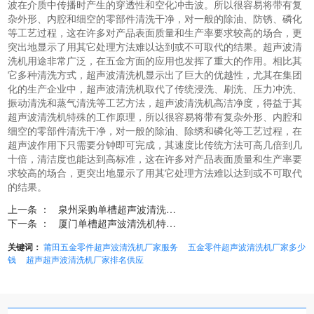
波在介质中传播时产生的穿透性和空化冲击波。所以很容易将带有复
杂外形、内腔和细空的零部件清洗干净，对一般的除油、防锈、磷化
等工艺过程，这在许多对产品表面质量和生产率要求较高的场合，更
突出地显示了用其它处理方法难以达到或不可取代的结果。超声波清
洗机用途非常广泛，在五金方面的应用也发挥了重大的作用。相比其
它多种清洗方式，超声波清洗机显示出了巨大的优越性，尤其在集团
化的生产企业中，超声波清洗机取代了传统浸洗、刷洗、压力冲洗、
振动清洗和蒸气清洗等工艺方法，超声波清洗机高洁净度，得益于其
超声波清洗机特殊的工作原理，所以很容易将带有复杂外形、内腔和
细空的零部件清洗干净，对一般的除油、除绣和磷化等工艺过程，在
超声波作用下只需要分钟即可完成，其速度比传统方法可高几倍到几
十倍，清洁度也能达到高标准，这在许多对产品表面质量和生产率要
求较高的场合，更突出地显示了用其它处理方法难以达到或不可取代
的结果。
上一条 ：
泉州采购单槽超声波清洗机多少钱
下一条 ：
厦门单槽超声波清洗机特点...
关键词：
莆田五金零件超声波清洗机厂家服务
五金零件超声波清洗机厂家多少
钱
超声超声波清洗机厂家排名供应