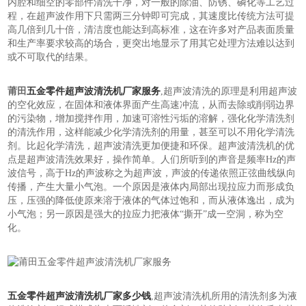
内腔和细空的零部件清洗干净，对一般的除油、防锈、磷化等工艺过
程，在超声波作用下只需两三分钟即可完成，其速度比传统方法可提
高几倍到几十倍，清洁度也能达到高标准，这在许多对产品表面质量
和生产率要求较高的场合，更突出地显示了用其它处理方法难以达到
或不可取代的结果。
莆田
五金零件超声波清洗机厂家服务
,超声波清洗的原理是利用超声波
的空化效应，在固体和液体界面产生高速冲流，从而去除或削弱边界
的污染物，增加搅拌作用，加速可溶性污垢的溶解，强化化学清洗剂
的清洗作用，这样能减少化学清洗剂的用量，甚至可以不用化学清洗
剂。比起化学清洗，超声波清洗更加便捷和环保。超声波清洗机的优
点是超声波清洗效果好，操作简单。人们所听到的声音是频率Hz的声
波信号，高于Hz的声波称之为超声波，声波的传递依照正弦曲线纵向
传播，产生大量小气泡。一个原因是液体内局部出现拉应力而形成负
压，压强的降低使原来溶于液体的气体过饱和，而从液体逸出，成为
小气泡；另一原因是强大的拉应力把液体“撕开”成一空洞，称为空
化。
五金零件超声波清洗机厂家多少钱
,超声波清洗机所用的清洗剂多为液