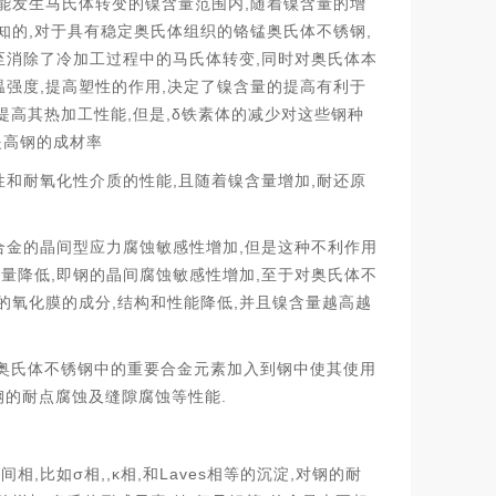
,
能发生马氏体转变的镍含量范围内
随着镍含量的增
,
,
知的
对于具有稳定奥氏体组织的铬锰奥氏体不锈钢
,
至消除了冷加工过程中的马氏体转变
同时对奥氏体本
,
,
温强度
提高塑性的作用
决定了镍含量的提高有利于
,
,δ
提高其热加工性能
但是
铁素体的减少对这些钢种
提高钢的成材率
,
,
性和耐氧化性介质的性能
且随着镍含量增加
耐还原
,
合金的晶间型应力腐蚀敏感性增加
但是这种不利作用
,
,
含量降低
即钢的晶间腐蚀敏感性增加
至于对奥氏体不
,
,
的氧化膜的成分
结构和性能降低
并且镍含量越高越
奥氏体不锈钢中的重要合金元素加入到钢中使其使用
.
钢的耐点腐蚀及缝隙腐蚀等性能
,
σ
,,κ
,
Laves
,
属间相
比如
相
相
和
相等的沉淀
对钢的耐