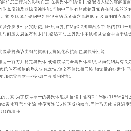
,
,
溶解和沉淀行为的影响而定
在奥氏体不锈钢中
铬能增大碳的溶解度
,
,
的耐点腐蚀及缝隙腐蚀性能
当钢中同时有钼或钼及氮存在时
铬的这
,
,
量研究
奥氏体不锈钢中如果没有铬或者铬含量较低
钼及氮的耐点腐蚀
,
MgCl2
,
实验介质条件及实际使用环境而异
在
沸腾溶液中
铬的作用一
,
,
则对耐应力腐蚀有利
同时
铬还可防止奥氏体不锈钢及合金中由于镍
,
.
能显著提高该类钢的抗氧化
抗硫化和抗融盐腐蚀等性能
,
,
用是一百万并稳定奥氏体
使钢获得完全奥氏体组织
从而使钢具有良
,
,
,
奥氏体不锈钢的热力学稳定性
使之不仅比相同铬
钼含量的铁素体
.
更加优异的耐一些还原性介质的性能
,
,
0.1%
18%
的元素
为了获得单一的奥氏体组织
当钢中含有
碳和
铬时
,
σ
;
的铁素体可完全消除
并显著降低
相形成的倾向
同时马氏体转烃温度
.
出倾向增强