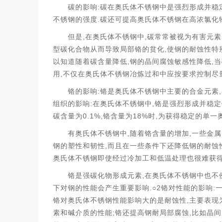
:
碳的影响
碳在奥氏体不锈钢中是强烈形成并稳
.
不锈钢的强度
碳还可提高奥氏体不锈钢在高浓氯化
,
,
但是
在奥氏体不锈钢中
碳常常被视为有害元素
,
型碳化合物从而导致局部铬的贫化
使钢的耐蚀性特
,
,
以知道随着碳含量降低
钢的晶间腐蚀敏感性降低
当
,
用
不仅在奥氏体不锈钢冶炼过和中应按要求控制尽
:
,
铬的影响
铬是奥氏体不锈钢中主要的合金元素
:
,
组织的影响
在奥氏体不锈钢中
铬是强烈形成并稳定
0.1%,
18%
,
碳含量为
铬含量为
时
为获得稳定的单一
,
,
有奥氏体不锈钢中
随着铬含量的增加
一些金属
,
钢的塑性和韧性
而且在一些条件下还降低钢的耐蚀
奥氏体不锈钢即使经过冷加工和低温处理也很难获
,
铬是强碳化物形成元素
在奥氏体不锈钢中也不
.○2
:
下对钢的性能会产生重要影响
铬对性能的影响
,
铬对奥氏体不锈钢性能影响大的是耐蚀性
主要表现
;
,
素和碱介质的性能
铬还提高钢耐局部腐蚀
比如晶间