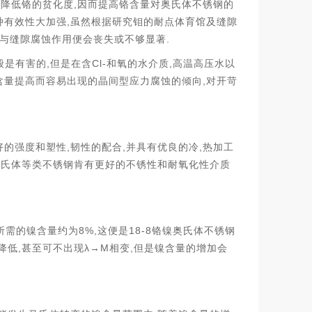
,
而降低铬的贫化度
因而提高铬含量对奥氏体不锈钢的
,
种有效性大加强
虽然根据研究钼的耐点体育馆及缝隙
.
与缝隙腐蚀作用便会丧失或不够显著
,
Cl-
,
般是有害的
但是在含
和氧的水介质
高温高压水以
,
含量提高而容易出现的晶间型应力腐蚀的倾向
对开苛
,
,
,
好的强度和塑性
韧性的配合
并具有优良的冷
热加工
马氏体等类不锈钢肯有更好的不锈性和耐氧化性介质
8%,
18-8
所需的镍含量约为
这便是
铬镍奥氏体不锈钢
,
λ→M
,
降低
甚至可不出现
相变
但是镍含量的增加会