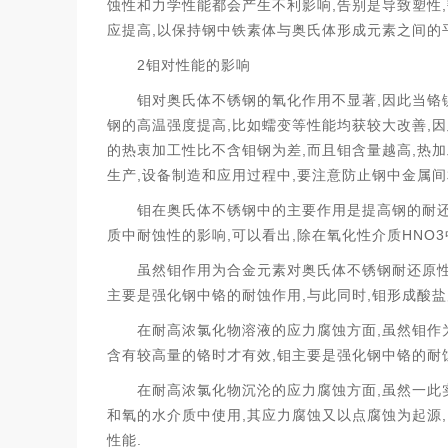
,
,
蚀性和力学性能都会产生不利影响
告别是导致塑性
,
应提高
以保持钢中铁素体与奥氏体形成元素之间的
2
钼对性能的影响
,
钼对奥氏体不锈钢的氧化作用不显著
因此当铬
,
,
钢的高温强度提高
比如
蠕变等性能均获较大改善
因
,
,
的热衷加工性比不含钼钢为差
而且钼含量越高
热加
,
,
生产
设备制造和应用过程中
要注意防止钢中金属间
钼在奥氏体不锈钢中的主要作用是提高钢的耐还
,
,
HNO3
质中耐蚀性的影响
可以看出
除在氧化性介质
虽然钼作用为合金元素对奥氏体不锈钢耐还原
,
,
主要是强化钢中铬的耐蚀作用
与此同时
钼形成酸盐
,
在耐高浓氯化物溶液的应力腐蚀方面
虽然钼作
,
含有较高量的铬时才有效
钼主要是强化钢中铬的耐
,
在耐高浓氯化物沉沦的应力腐蚀方面
虽然一此
,
,
和氧的水介质中使用
其应力腐蚀又以点腐蚀为起源
.
性能