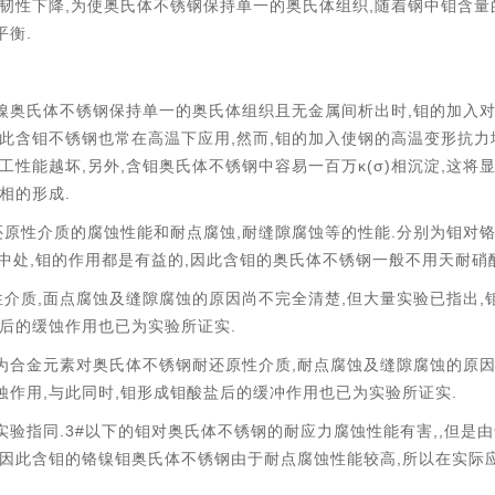
,
,
韧性下降
为使奥氏体不锈钢保持单一的奥氏体组织
随着钢中钼含量
.
平衡
,
镍奥氏体不锈钢保持单一的奥氏体组织且无金属间析出时
钼的加入
,
,
此含钼不锈钢也常在高温下应用
然而
钼的加入使钢的高温变形抗力
,
,
κ(σ)
,
工性能越坏
另外
含钼奥氏体不锈钢中容易一百万
相沉淀
这将
.
相的形成
,
.
原性介质的腐蚀性能和耐点腐蚀
耐缝隙腐蚀等的性能
分别为钼对
,
,
中处
钼的作用都是有益的
因此含钼的奥氏体不锈钢一般不用天耐硝
,
,
,
性介质
面点腐蚀及缝隙腐蚀的原因尚不完全清楚
但大量实验已指出
.
后的缓蚀作用也已为实验所证实
,
为合金元素对奥氏体不锈钢耐还原性介质
耐点腐蚀及缝隙腐蚀的原
,
,
.
蚀作用
与此同时
钼形成钼酸盐后的缓冲作用也已为实验所证实
.3#
,,
实验指同
以下的钼对奥氏体不锈钢的耐应力腐蚀性能有害
但是由
,
因此含钼的铬镍钼奥氏体不锈钢由于耐点腐蚀性能较高
所以在实际