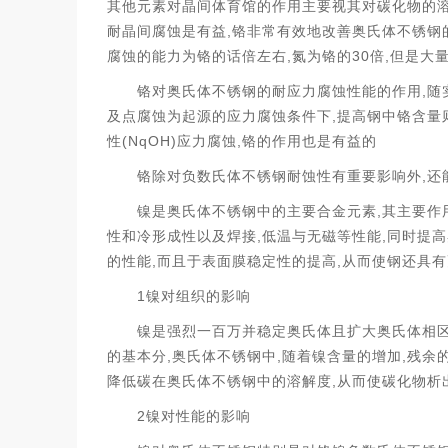
其他元素对晶间体育馆的作用主要视其对碳化物的
,
耐晶间腐蚀是有益
铬非常有效地改善奥氏体不锈钢
,
30
,
腐蚀的能力为铬的话倍左右
氮为铬的
倍
但是大
,
铬对奥氏体不锈钢的耐应力腐蚀性能的作用
随
,
及点腐蚀为起源的应力腐蚀条件下
提高钢中铬含量
(NqOH)
,
性
应力腐蚀
铬的作用也是有益的
,
铬除对负数氏体不锈钢耐蚀性有重要影响外
还
,
镍是奥氏体不锈钢中的主要合金元素
其主要作
,
,
性和冷形成性以及焊接
低温与无磁等性能
同时提高
,
,
的性能
而且于表面膜稳定性的提高
从而使钢还具有
1
镍对组织的影响
镍是强烈一百万并稳定奥氏体且扩大奥氏体相区
,
,
,
的基本分
奥氏体不锈钢中
随着镍含量的增加
残余
,
降低碳在奥氏体不锈钢中的溶解度
从而使碳化物析
2
镍对性能的影响