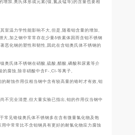
,
(
,
)
的增加
奥氏体形成元素
镍
氮及锰等
的含量也要相
,
,
,
对其室温力学性能影响不大
但是
随着钼含量的增加
,
δ
增大
加之钢中常常存在少量
铁素体因而含钼不锈钢
,
显著恶化钢的塑性和韧性
因此在含钼奥氏体不锈钢的
,
,
,
铬镍奥氏体不锈钢在硝酸
硫酸
醋酸
磷酸和尿素等介
,
F-,Cl-
,
酸的腐蚀
除非硝酸中含
等离子
,
钼的耐蚀作用仅相当钢中含有较高量的铬时才有效
钼
,
,
因尚不完全清楚
但大量实验已指出
钼的作用仅当钢中
于常见铬镍奥氏体不锈钢多在含有微量氯化物及饱
应用中常常比不含钼钢具有更好的耐氯化物应力腐蚀