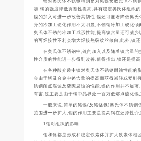
镍对奥氏体不锈钢特别是对铬镍负数氏体不锈钢
,
,
加
钢的强度降低页塑性提高
具有稳定奥氏体组织的
.
镍的加入可进一步改善其韧性
镍还可显著降低奥氏
,
身的冷加工硬化作用不太明显
不锈钢冷加工硬化倾
,
奥氏体不锈的冷加工成形性能
提高镍含量还可减少
,
,
的可焊接性不利会增大焊接热裂纹丝倾向
此外
镍还
,
在奥氏体不锈钢中
镍的加入以及随着镍含量的
.
,
性介质的性能进一步得到改善
值得指出
镍还是提高
在各种酸介质中镍对奥氏体不锈钢耐蚀性能的
会由于钢及合金中铬含量的提高而获得减轻或受到
,
,
锈钢耐点腐蚀及缝隙腐蚀的性能
镍的作用并不显著
,
有害
这主要是由于钢中晶界处一百万低熔点硫化镍
,
(
)
一般来说
简单的铬镍
及铬锰氮
奥氏体不锈钢
,
范围进一步扩大
钼的作用主要是提高钢在还原性介
1
钼对组织的影响
钼和铬都是形成和稳定铁素体并扩大铁素体相区