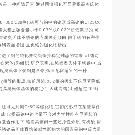
,
碳是一种间隙元素
通过固溶强化可显著提高奥氏体
0~850
),
Cr23C6
℃
加热
碳可与钢中的铬形成高铬的
0.03%
0.02%
,
钢大都是碳含量小于
或
超低碳型的
可
.
大铬奥氏体不锈钢的点腐蚀分倾向
由于碳的有害作
,
.
锈钢表面增碳
且免铬的碳化物析出
.○1
促进了钢的钝化并使钢保持稳定钝态的结果
铬对
(δ)
,
,
,
现铁素体
组织
研究表明
在铬镍奥氏体不锈钢中
当
,
.
镍奥氏体不锈钢是含铬
镍量配比适宜的一种
χ
,
,σ, χ
会
相等的形成
如前所述
相的析出不仅显著降低
.
(
20%)
提高奥氏体基体的稳定性
因此高铬
比如超过
,
Cr6C
,
时
还可见到期
等碳化物
它们的形成在某些条件
,
,
形成
仅提高钢中铬含量不会对力学性能有显著影响
,
,
,
铜复合作用下
铬提高钢耐一些还原性介质
有机酸
尿
,
不锈钢晶间体育馆敏感性影响大的因素是钢中碳含量