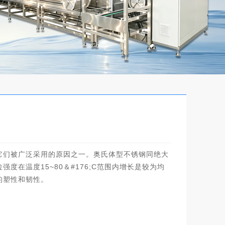
它们被广泛采用的原因之一。奥氏体型不锈钢同绝大
15~80
#176;C
拉强度在温度
＆
范围内增长是较为均
的塑性和韧性。