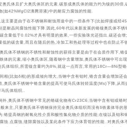
.
30
,
定奥氏体且扩大奥氏体区的元素
碳形成奥氏体的能力约为镍的
倍
(
42%MgCl2
)
.
物
如
沸腾溶液
中的耐应力腐蚀的性能
,
(
45
这主要是由于在不锈钢和耐蚀用途中的一些条件下
比如焊接或经
.
,60
别是耐晶间腐蚀性能下降
因此
年代以来新发展的铬镍奥氏体不锈
0.02%
,
,
碳含量低于
才具有明显的效果
一些实验珠光还指出
碳还会增
,
,
量低的碳含量
而且在随后的热
冷加工和热处理等过程中也在防止不
,
奥氏体不锈钢的不锈性和耐蚀性的获得主要是由于在会质作用下
铬
,
,
,
铁体的元素
缩小奥氏体区
随着钢中含量增加
奥氏体不锈钢中可出
,
8%,
,
18Cr—8Ni
奥氏体组织
所需镍含量
约为
就这一点而言
常用的
型铬
(
δ
)
,
,
间相
比如
相
的形成倾向增大
当钢中含有钼时
铬含含量会增加还
,
(Ms)
,
性
奥氏体不锈钢中铬含量的提高可使马氏体转烃温度
下降
从而
..
得马氏体组织
,
Cr23C6;
例外
奥氏体不锈钢中常见的铬碳化物有
当钢中含有钼或铬
,
δ
一般来主
只要奥氏体不锈钢保持完全奥氏体组织而没有
铁素体等的
:
;
为
铬提高钢的耐氧化性介质和酸性氯化物介质的性能
在镍以及钼和
.
,
..
腐蚀
点腐蚀
缝隙腐蚀以及某此条件下应力体育馆的性能
对奥氏体