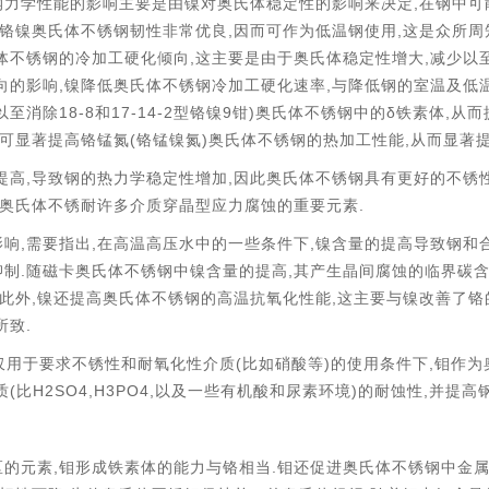
,
力学性能的影响主要是由镍对奥氏体稳定性的影响来决定
在钢中可
,
,
铬镍奥氏体不锈钢韧性
非常优良
因而可作为低温钢使用
这是众所周
,
,
体不锈钢的冷加工硬化倾向
这主要是由于奥氏体稳定性增大
减少以
,
,
向的影响
镍降低奥氏体不锈钢冷加工硬化速率
与降低钢的室温及低
18-8
17-14-2
9
)
δ
,
以至消除
和
型铬镍
钳
奥氏体不锈钢中的
铁素体
从而
(
)
,
可显著提高铬锰氮
铬锰镍氮
奥氏体不锈钢的热加工性能
从而显著
,
,
提高
导致钢的热力学稳定性增加
因此奥氏体不锈钢具有更好的不锈
.
奥氏体不锈耐许多介质穿晶型应力腐蚀的重要元素
,
,
,
影响
需要指出
在高温高压水中的一些条件下
镍含量的提高导致钢和
.
,
抑制
随磁卡奥氏体不锈钢中镍含量的提高
其产生晶间腐蚀的临界碳
,
,
此外
镍还提高奥氏体不锈钢的高温抗氧化性能
这主要与镍改善了铬
.
所致
(
)
,
仅用于要求不锈性和耐氧化性介质
比如硝酸等
的使用条件下
钼作为
(
H2SO4,H3PO4,
)
,
质
比
以及一些有机酸和尿素环境
的耐蚀性
并提高
,
.
的元素
钼形成铁素体的能力与铬相当
钼还促进奥氏体不锈钢中金