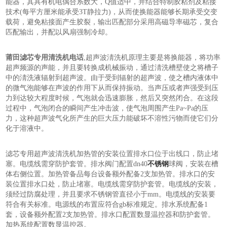
能器，其具有机电偶合系数大，Q值适中，并结合特制胶粘剂及粘接
技术(每平方厘米能承受3T静拉力)，从而使换能器能够长期承受交变
载荷，避免粘接面产生胶裂，输出匹配部分采用高磁导率磁芯，复合
匹配输出，并配以风扇强制冷却。
莆田滤芯专用清洗机电话
,超声波淸洗机原理主要是将换能器，将功率
超声频源的声能，并且要转换成机械振动，通过淸洗槽壁使之将槽子
中的淸洗液辐射到超声波。由于受到辐射的超声波，使之槽内液体中
的微气泡能够在声波的作用下从而保持振动。当声压或者声强受到压
力到达较大程度时候，气泡就会迅速膨胀，然后又突然闭合。在这段
过程中，气泡闭合的瞬间产生冲击波，使气泡周围产生Pa~Pa的压
力，这种超声波气化所产生的巨大压力能破坏不溶性污物而使它们分
化于溶液中。
滤芯专用超声波清洗机加热管的安装位置排水口位于出线口，防止堵
塞。电缆线需穿防护套管。排水阀门配置dn40
不锈钢
球阀，安装在槽
体右侧位置。加热管备品每台设备额外配备2支加热管。排水口的安
装位置排水口处，防止堵塞。电缆线需穿防护套管。电缆线的安装，
须经过防腐处理，并且要求不锈钢管直径小于mm。电缆线的安装要
符合有关标准。电源线的布置应符合gb标准规定。排水系统配备1
套，设备额外配置2支加热管。排水口配置数显温控器和防护套管。
加热系统配置数显温控器。