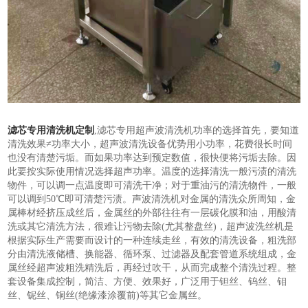
滤芯专用清洗机定制
,滤芯专用超声波清洗机功率的选择首先，要知道
清洗效果≠功率大小，超声波清洗设备优势用小功率，花费很长时间
也没有清楚污垢。而如果功率达到预定数值，很快便将污垢去除。因
此要按实际使用情况选择超声功率。温度的选择清洗一般污渍的清洗
物件，可以调一点温度即可清洗干净；对于重油污的清洗物件，一般
可以调到50℃即可清楚污渍。声波清洗机对金属的清洗众所周知，金
属棒材经挤压成丝后，金属丝的外部往往有一层碳化膜和油，用酸清
洗或其它清洗方法，很难让污物去除(尤其整盘丝)，超声波洗丝机是
根据实际生产需要而设计的一种连续走丝，有效的清洗设备，粗洗部
分由清洗液储槽、换能器、循环泵、过滤器及配套管道系统组成，金
属丝经超声波粗洗精洗后，再经过吹干，从而完成整个清洗过程。整
套设备集成控制，简洁、方便、效果好，广泛用于钽丝、钨丝、钼
丝、铌丝、铜丝(绝缘漆涂覆前)等其它金属丝。