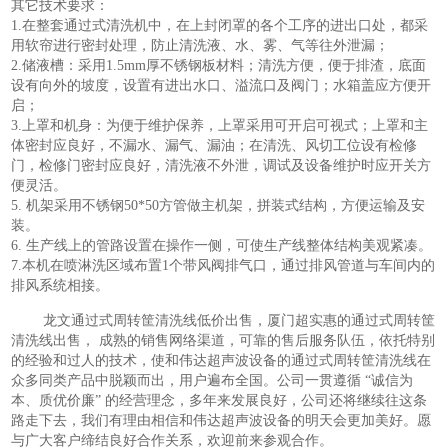
其它技术要求：
1.在整套通过式清洗机中，在上封闭罩的各个工序的进出口处，都采
用软帘进行密封处理，防止清洗液、水、雾、气等往外泄漏；
2.储液槽：采用1.5mm厚不锈钢板材料；清洗方便，便于排渣，底面
设有向外的坡度，设置有进出水口、溢流口及阀门；水箱盖应方便开
启；
3.上罩和机身：为便于维护保养，上罩采用可开启可视式；上罩和主
体密封应良好，不漏水、漏气、漏油；在清洗、风切工位设有检修
门，检修门密封应良好，清洗液不外泄，调试及设备维护时应开关方
便灵活。
5. 机架采用不锈钢50*50方管做主机架，拼装式结构，方便运输及安
装。
6. 生产线上的管路设置在操作一侧，可使生产线整体结构美观紧凑。
7.本机在喷淋洗区域布置1个带风阀排气口，通过排风管道与车间内的
排风系统相接。
龙文通过式周转筐清洗线低价出售，厦门超实惠的通过式周转筐
清洗线出售， 成熟的销售网络渠道，可靠的售后服务队伍，依托特别
的经验和过人的技术，使和伟达超声波设备的通过式周转筐清洗线在
众多同类产品中脱颖而出，用户遍布全国。公司一贯遵循 “诚信为
本、质优价廉” 的经营理念，多年来发展良好，公司还将继续往这条
路走下去，我们有理由相信和伟达超声波设备的明天会更加美好。愿
与广大客户缔结良好合作关系，欢迎前来参观合作。