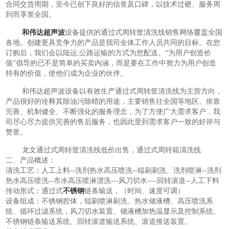
合同交货周期，至今已创下良好的信誉及口碑，以技术过硬、服务周
到而享誉全国。
和伟达超声波
设备提供的通过式周转筐清洗线销售网络覆盖全国
各地。创建更具竞争力的产品是我司全体工作人员共同的目标。在您
订购后，我们会以陆运;公路运输的方式为您配送。“为用户创造价
值”倡导的已不是简单的买卖内涵，而是要在工作中努力为用户创造
特有的价值，使他们成为企业的伙伴。
和伟达超声波设备以有效生产通过式周转筐清洗线为主营方向，
产品很好的诠释其除油污除蜡的用途，主要销售往全国等地区。依靠
完善、机制健全、不断强化的服务理念，为了方便广大需求客户，我
司尽心尽力提供完善的售后服务，也因此受到需求客户一致的好评与
赞誉。
龙文通过式周转筐清洗线低价出售，通过式周转箱清洗线
二、产品概述：
清洗工艺：人工上料--洗剂热水高压喷洗--辊刷刷洗、洗剂喷淋--洗剂
热水高压喷洗--市水高压喷淋漂洗---风刀切水-—回转滚道--人工下料
传动形式：通过式
不锈钢
链条输送，（时间、速度可调）
设备组成：不锈钢腔体，辊刷喷淋刷洗、热水储液槽、高压喷洗系
统、循环过滤系统，风刀切水装置、储液槽加热温显示及控制系统、
不锈钢链条输送系统、回转滚道输送系统、滚道推送装置。