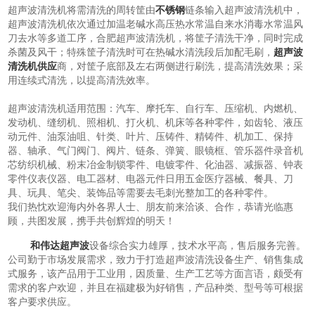
超声波清洗机将需清洗的周转筐由
不锈钢
链条输入超声波清洗机中，
超声波清洗机依次通过加温老碱水高压热水常温自来水消毒水常温风
刀去水等多道工序，合肥超声波清洗机，将筐子清洗干净，同时完成
杀菌及风干；特殊筐子清洗时可在热碱水清洗段后加配毛刷，
超声波
清洗机供应
商，对筐子底部及左右两侧进行刷洗，提高清洗效果；采
用连续式清洗，以提高清洗效率。
超声波清洗机适用范围：汽车、摩托车、自行车、压缩机、内燃机、
发动机、缝纫机、照相机、打火机、机床等各种零件，如齿轮、液压
动元件、油泵油咀、针类、叶片、压铸件、精铸件、机加工、保持
器、轴承、气门阀门、阀片、链条、弹簧、眼镜框、管乐器件录音机
芯纺织机械、粉末冶金制锁零件、电镀零件、化油器、减振器、钟表
零件仪表仪器、电工器材、电器元件日用五金医疗器械、餐具、刀
具、玩具、笔尖、装饰品等需要去毛刺光整加工的各种零件。
我们热忱欢迎海内外各界人士、朋友前来洽谈、合作，恭请光临惠
顾，共图发展，携手共创辉煌的明天！
和伟达超声波
设备综合实力雄厚，技术水平高，售后服务完善。
公司勤于市场发展需求，致力于打造超声波清洗设备生产、销售集成
式服务，该产品用于工业用，因质量、生产工艺等方面言语，颇受有
需求的客户欢迎，并且在福建极为好销售，产品种类、型号等可根据
客户要求供应。