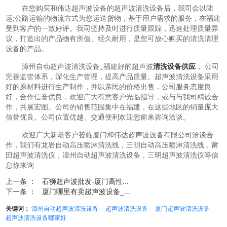
在您购买和伟达超声波设备的超声波清洗设备后，我司会以陆
运;公路运输的物流方式为您运送货物，基于用户需求的服务，在福建
受到客户的一致好评。我司坚持及时进行质量跟踪，迅速处理质量异
议，打造出的产品物有所值、经久耐用，是您可放心购买的清洗清理
设备的产品。
漳州自动超声波清洗设备_福建好的超声波
清洗设备供应
， 公司
完善监管体系，深化生产管理，提高产品质量。超声波清洗设备采用
好的原材料进行生产制作，并以亲民的价格出售，公司服务态度良
好，合作信誉优良，欢迎广大有意客户光临指导，或与与我司精诚合
作，共展宏图。公司的销售范围集中在福建，在这些地区的销量庞大
信誉优良。公司位置优越、交通便利欢迎您前来咨询洽谈。
欢迎广大新老客户莅临厦门和伟达超声波设备有限公司洽谈合
作，我们有龙岩自动高压喷淋清洗线，三明自动高压喷淋清洗线，莆
田超声波清洗仪，漳州自动超声波清洗设备，三明超声波清洗仪等信
息你来询
上一条 ：
石狮超声波批发-厦门高性...
下一条 ：
厦门哪里有卖超声波设备_...
关键词：
漳州自动超声波清洗设备
超声波清洗设备
厦门超声波清洗设备
超声波清洗设备哪家好